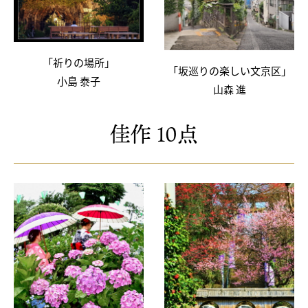
「祈りの場所」
「坂巡りの楽しい文京区」
小島 泰子
山森 進
佳作 10点