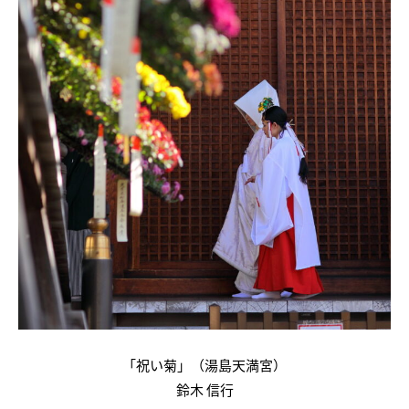
「祝い菊」（湯島天満宮）
鈴木 信行