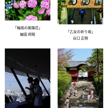
「梅雨の紫陽花」
「乙女の祈り坂」
細田 邦昭
谷口 正明