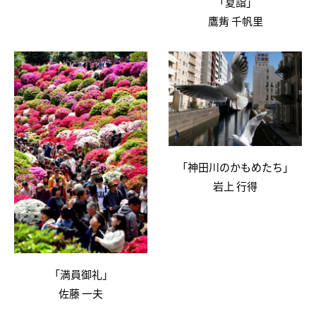
「夏詣」
鷹觜 千帆里
「神田川のかもめたち」
岩上 行得
「満員御礼」
佐藤 一夫