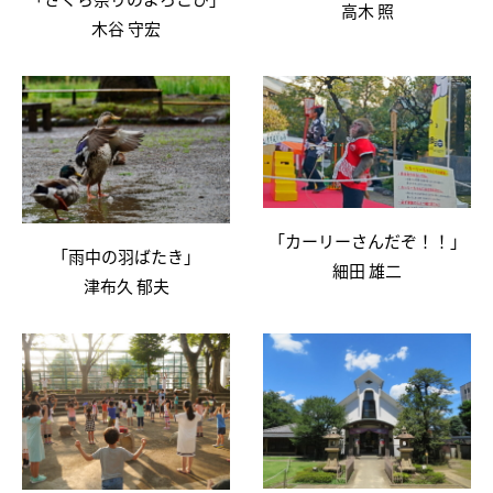
高木 照
木谷 守宏
「カーリーさんだぞ！！」
「雨中の羽ばたき」
細田 雄二
津布久 郁夫