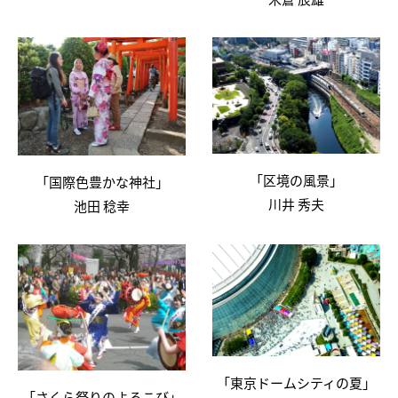
「区境の風景」
「国際色豊かな神社」
川井 秀夫
池田 稔幸
「東京ドームシティの夏」
「さくら祭りのよろこび」