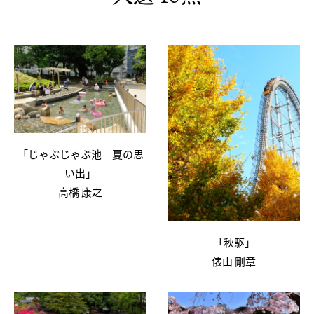
「じゃぶじゃぶ池 夏の思
い出」
高橋 康之
「秋駆」
俵山 剛章