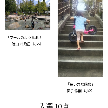
「プールのような池！！」
暁山 叶乃星（小5）
「長い急な階段」
笹子 怜嗣（小2）
入選 10点