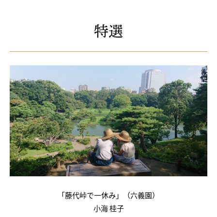
特選
「藤代峠で一休み」（六義園）
小海 桂子