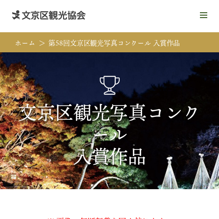
メ
ニ
ュ
ホーム
第58回文京区観光写真コンクール 入賞作品
ー
を
開
く
文京区観光写真コンク
ール
入賞作品