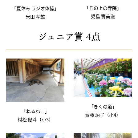
「丘の上の寺院」
「夏休み ラジオ体操」
児島 壽美滋
米田 孝雄
ジュニア賞 4点
「きくの道」
「ねるねこ」
齋藤 珀子（小4）
村松 優斗（小3）