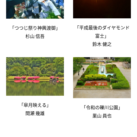
「平成最後のダイヤモンド
「つつじ祭り神輿渡御」
富士」
杉山 信吾
鈴木 健之
「皐月映える」
「令和の礫川公園」
間瀬 幾雄
巣山 員也