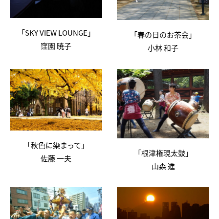
「SKY VIEW LOUNGE」
「春の日のお茶会」
窪園 暁子
小林 和子
「秋色に染まって」
「根津権現太鼓」
佐藤 一夫
山森 進