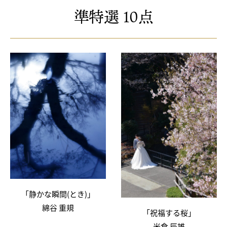
準特選 10点
「静かな瞬間(とき)」
綿谷 重規
「祝福する桜」
米倉 辰雄