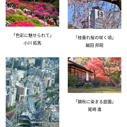
「色彩に魅せられて」
「枝垂れ桜の咲く頃」
小川 拓馬
細田 邦昭
「錦秋に染まる庭園」
尾崎 進