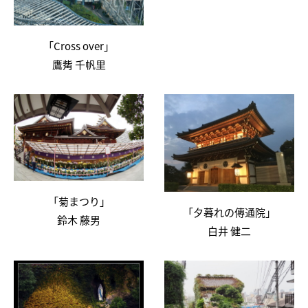
「Cross over」
鷹觜 千帆里
「菊まつり」
「夕暮れの傳通院」
鈴木 藤男
白井 健二