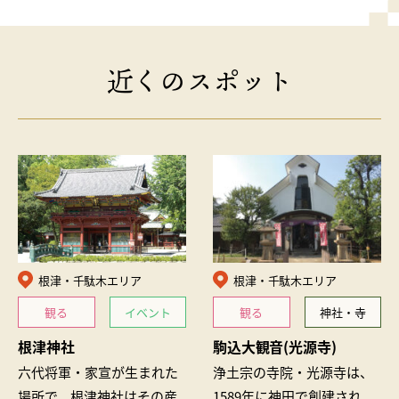
近くのスポット
根津・千駄木エリア
根津・千駄木エリア
観る
イベント
観る
神社・寺
根津神社
駒込大観音(光源寺)
六代将軍・家宣が生まれた
浄土宗の寺院・光源寺は、
場所で、根津神社はその産
1589年に神田で創建され、