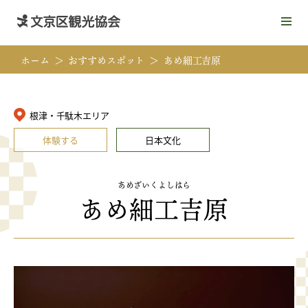
メ
ニ
ュ
ホーム
おすすめスポット
あめ細工吉原
ー
を
開
く
根津・千駄木エリア
体験する
日本文化
あめざいくよしはら
あめ細工吉原