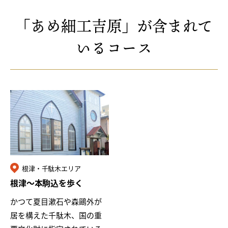
ショナルトラ…
「あめ細工吉原」が含まれて
いるコース
根津・千駄木エリア
根津〜本駒込を歩く
かつて夏目漱石や森鷗外が
居を構えた千駄木、国の重