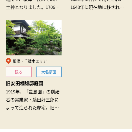
土神となりました。1706年
1648年に現在地に移されま
に五代将軍・綱吉によっ
した。奈良の長谷観音を模
て、この地に社殿が造営さ
した十一面観音像は高さが
れました。見事な権現造り
6m以上あり、境内の野梅の
の本殿、拝殿、…
巨木と…
根津・千駄木エリア
観る
大名庭園
旧安田楠雄邸庭園
1919年、「豊島園」の創始
者の実業家・藤田好三郎に
よって造られた邸宅。旧安
田財閥の創始者・安田善次
郎の女婿・善四郎が買取、
現在は公益財団法人日本ナ